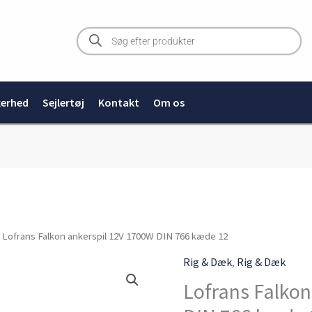
Products
search
kerhed
Sejlertøj
Kontakt
Om os
 Lofrans Falkon ankerspil 12V 1700W DIN 766 kæde 12
Rig & Dæk
,
Rig & Dæk
Lofrans Falkon