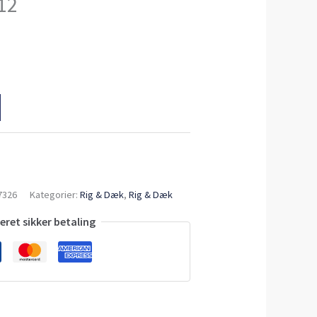
12
7326
Kategorier:
Rig & Dæk
,
Rig & Dæk
ret sikker betaling