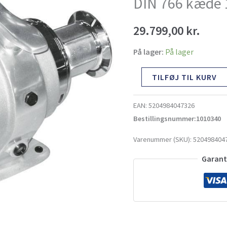
DIN 766 kæde 
29.799,00
kr.
På lager:
På lager
TILFØJ TIL KURV
EAN:
5204984047326
Bestillingsnummer:1010340
Varenummer (SKU):
520498404
Garante