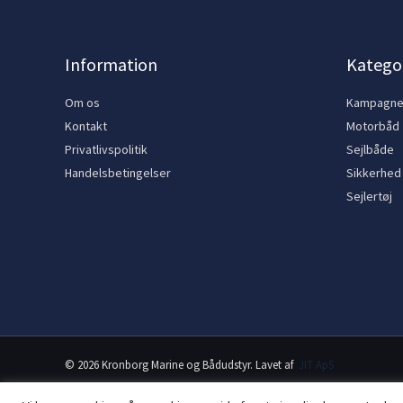
Information
Kategor
Om os
Kampagn
Kontakt
Motorbåd
Privatlivspolitik
Sejlbåde
Handelsbetingelser
Sikkerhed
Sejlertøj
© 2026 Kronborg Marine og Bådudstyr. Lavet af
JIT ApS