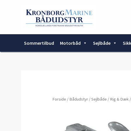
Gå
til
indholdet
Sommertilbud
Motorbåd
Sejlbåde
Sik
Forside
/
Bådudstyr
/
Sejlbåde
/
Rig & Dæk
/