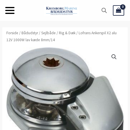
Gå
til
indholdet
Forside
/
Bådudstyr
/
Sejlbåde
/
Rig & Dæk
/ Lofrans Ankerspil X2 alu
12V 1000W lav kæde 8mm/14