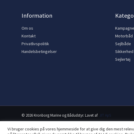
Information
Kategor
Om os
Kampagn
Kontakt
Motorbåd
Privatlivspolitik
Sejlbåde
Handelsbetingelser
Sikkerhed
Sejlertøj
© 2026 Kronborg Marine og Bådudstyr. Lavet af
JIT ApS
Vi bruger cookies på vores hjemmeside for at give dig den mest rele