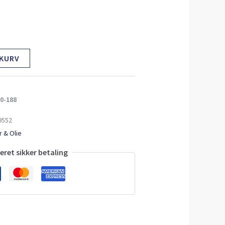
 KURV
0-188
9552
 & Olie
ret sikker betaling