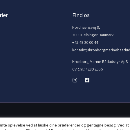
ier
Find os
e
Nordhavnsvej 9,
3000 Helsingør Danmark
+45 49 20 00 44
kontakt@kronborgmarinebaadud
Kronborg Marine Bådudstyr ApS
CVR.nr.: 4289 2556
vante oplevelse ved at huske dine præferencer og gentagne besøg. Ved at 