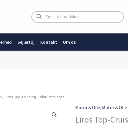
Products
search
kerhed
Sejlertøj
Kontakt
Om os
Liros
e
/ Liros Top-Cruising-Color 6mm sort
Top-
Motor & Olie
,
Motor & Olie
Cruising-
Liros Top-Crui
Color