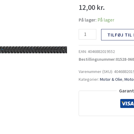
6mm
12,00
kr.
sort
antal
På lager:
På lager
TILFØJ TIL
EAN:
4046882019552
Bestillingsnummer:01528-060
Varenummer (SKU):
404688201
Kategorier:
Motor & Olie
,
Motor
Garante