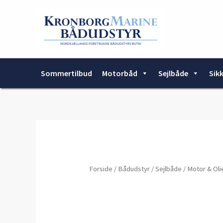
Gå
til
indholdet
Sommertilbud
Motorbåd
Sejlbåde
Sik
Forside
/
Bådudstyr
/
Sejlbåde
/
Motor & Oli