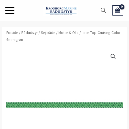
Gå
til
indholdet
Liros
Forside
/
Bådudstyr
/
Sejlbåde
/
Motor & Olie
/ Liros Top-Cruising-Color
6mm grøn
Top-
Cruising-
Color
6mm
grøn
antal