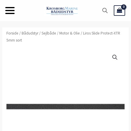
Gå
til
indholdet
Liros
Forside
/
Bådudstyr
/
Sejlbåde
/
Motor & Olie
/ Liros Slide Protect-XTR
5mm sort
Slide
Protect-
XTR
5mm
sort
antal