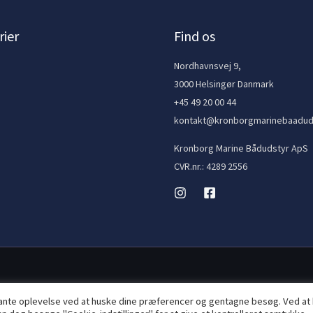
ier
Find os
e
Nordhavnsvej 9,
3000 Helsingør Danmark
+45 49 20 00 44
kontakt@kronborgmarinebaadud
Kronborg Marine Bådudstyr ApS
CVR.nr.: 4289 2556
vante oplevelse ved at huske dine præferencer og gentagne besøg. Ved at 