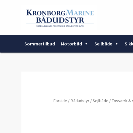
Gå
til
indholdet
Sommertilbud
Motorbåd
Sejlbåde
Sik
Forside
/
Bådudstyr
/
Sejlbåde
/
Tovværk & 