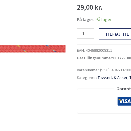
rød
29,00
kr.
antal
På lager:
På lager
TILFØJ TIL
EAN:
4046882008211
Bestillingsnummer:00172-100
Varenummer (SKU):
404688200
Kategorier:
Tovværk & Anker
,
Garante