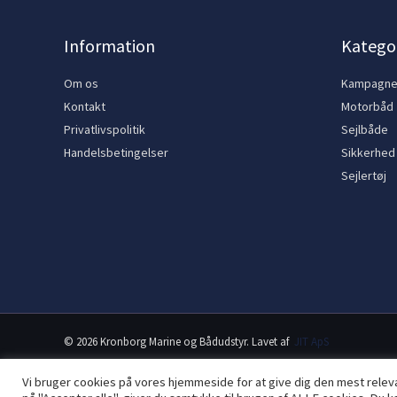
Information
Kategor
Om os
Kampagn
Kontakt
Motorbåd
Privatlivspolitik
Sejlbåde
Handelsbetingelser
Sikkerhed
Sejlertøj
© 2026 Kronborg Marine og Bådudstyr. Lavet af
JIT ApS
Vi bruger cookies på vores hjemmeside for at give dig den mest rele