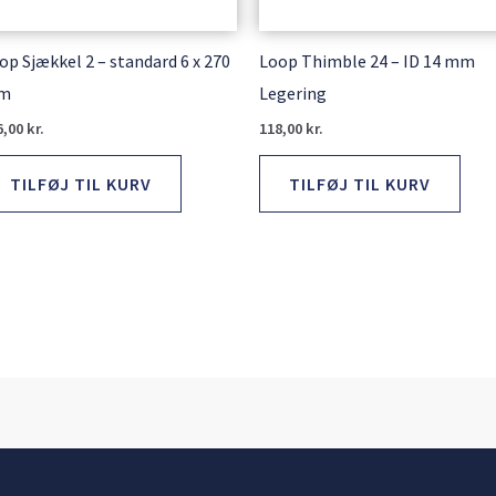
op Sjækkel 2 – standard 6 x 270
Loop Thimble 24 – ID 14 mm
m
Legering
6,00
kr.
118,00
kr.
TILFØJ TIL KURV
TILFØJ TIL KURV