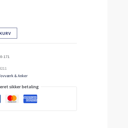
 KURV
0-171
8211
Tovværk & Anker
ret sikker betaling