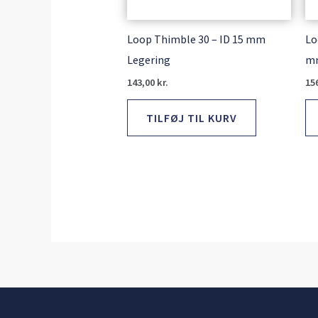
Loop Thimble 30 – ID 15 mm
Lo
Legering
m
143,00
kr.
15
TILFØJ TIL KURV