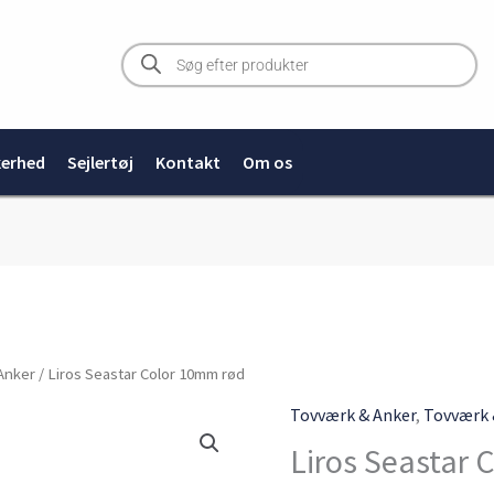
Products
search
kerhed
Sejlertøj
Kontakt
Om os
Liros
Anker
/ Liros Seastar Color 10mm rød
Seastar
Tovværk & Anker
,
Tovværk 
Color
Liros Seastar 
10mm