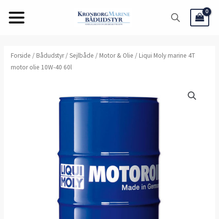
Gå
til
indholdet
Forside
/
Bådudstyr
/
Sejlbåde
/
Motor & Olie
/ Liqui Moly marine 4T
motor olie 10W-40 60l