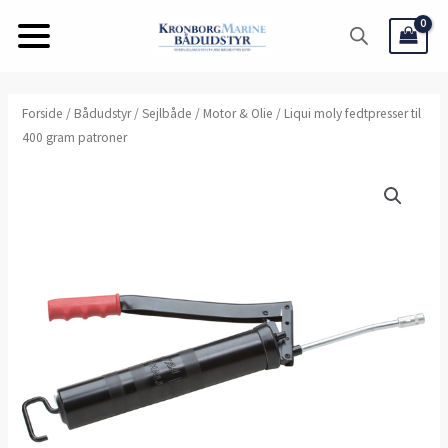
Gå
til
indholdet
Liqui
Forside
/
Bådudstyr
/
Sejlbåde
/
Motor & Olie
/ Liqui moly fedtpresser til
400 gram patroner
moly
fedtpresser
til
400
gram
patroner
antal