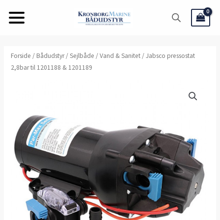
Gå
til
indholdet
Jabsco
Forside
/
Bådudstyr
/
Sejlbåde
/
Vand & Sanitet
/ Jabsco pressostat
2,8bar til 1201188 & 1201189
pressostat
2,8bar
til
1201188
&
1201189
antal