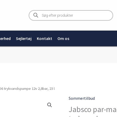
Products
search
kerhed
Sejlertøj
Kontakt
Om os
6 trykvandspumpe 12v 2,8bar, 23 l
Den
Sommertilbud
oprind
Jabsco par-m
pris