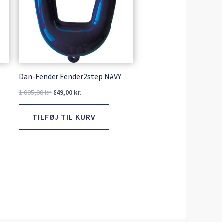
Dan-Fender Fender2step NAVY
1.005,00
kr.
849,00
kr.
TILFØJ TIL KURV