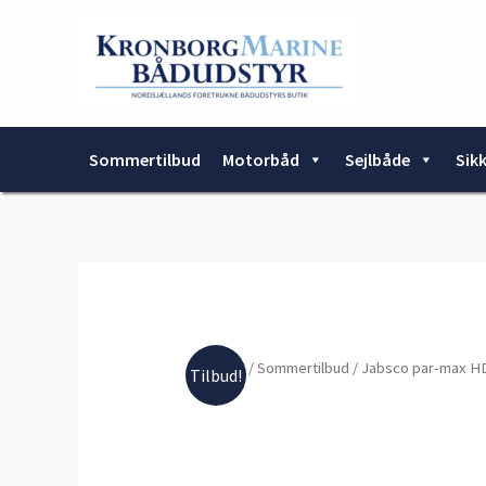
Gå
til
indholdet
Sommertilbud
Motorbåd
Sejlbåde
Sik
Forside
/
Sommertilbud
/ Jabsco par-max HD
Tilbud!