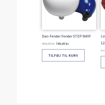
Dan-Fender Fender STEP NAVY
Li
12
864,00
kr.
749,00
kr.
5.
TILFØJ TIL KURV