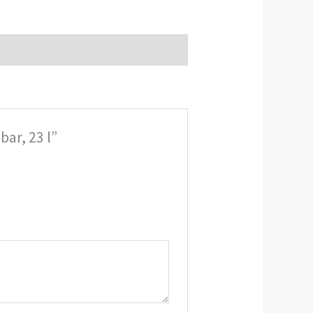
ar, 23 l”