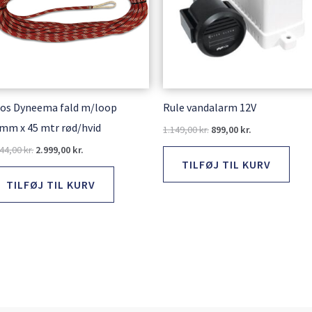
ros Dyneema fald m/loop
Rule vandalarm 12V
mm x 45 mtr rød/hvid
1.149,00
kr.
899,00
kr.
144,00
kr.
2.999,00
kr.
TILFØJ TIL KURV
TILFØJ TIL KURV