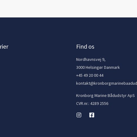
ier
Find os
e
Nordhavnsvej 9,
3000 Helsingør Danmark
+45 49 20 00 44
kontakt@kronborgmarinebaadud
Kronborg Marine Bådudstyr ApS
CVR.nr.: 4289 2556