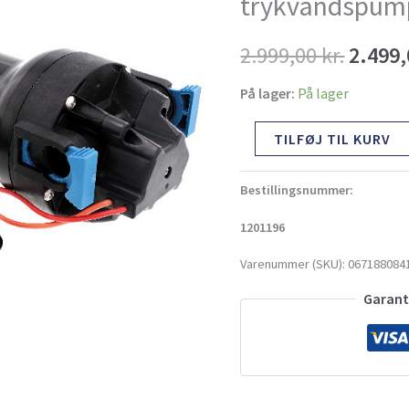
trykvandspumpe
var:
2.999,00
kr.
2.499
2.999,
På lager:
På lager
TILFØJ TIL KURV
Bestillingsnummer:
1201196
Varenummer (SKU):
067188084
Garante