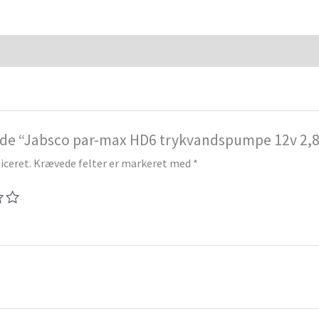
elde “Jabsco par-max HD6 trykvandspumpe 12v 2,8b
iceret.
Krævede felter er markeret med
*