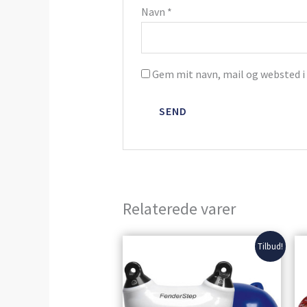
Navn
*
Gem mit navn, mail og websted i
Relaterede varer
Den
Den
Tilbud!
oprindelige
aktuelle
pris
pris
var:
er:
864,00 kr..
749,00 kr..