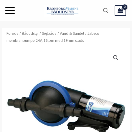
Gå
til
indholdet
Jabsco
Forside
/
Bådudstyr
/
Sejlbåde
/
Vand & Sanitet
/ Jabsco
membranpumpe 24V, 16lpm med 19mm studs
membranpumpe
24V,
16lpm
med
19mm
studs
antal