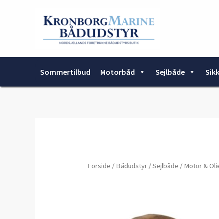
Gå
til
indholdet
Sommertilbud
Motorbåd
Sejlbåde
Sik
Forside
/
Bådudstyr
/
Sejlbåde
/
Motor & Oli