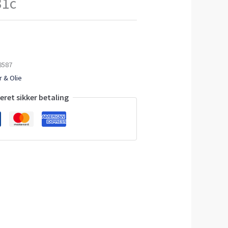
31c
8587
 & Olie
ret sikker betaling