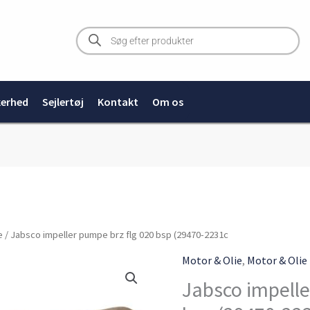
Products
search
kerhed
Sejlertøj
Kontakt
Om os
e
/ Jabsco impeller pumpe brz flg 020 bsp (29470-2231c
Motor & Olie
,
Motor & Olie
Jabsco impelle