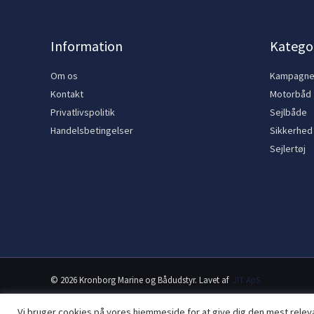
Information
Kategor
Om os
Kampagn
Kontakt
Motorbåd
Privatlivspolitik
Sejlbåde
Handelsbetingelser
Sikkerhed
Sejlertøj
© 2026 Kronborg Marine og Bådudstyr. Lavet af
JIT ApS
Vi bruger cookies på vores hjemmeside for at give dig den mest rele