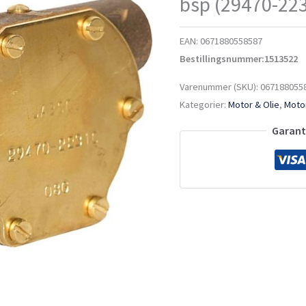
bsp (29470-22
EAN:
0671880558587
Bestillingsnummer:1513522
Varenummer (SKU):
067188055
Kategorier:
Motor & Olie
,
Motor
Garante