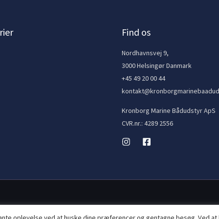
ier
Find os
e
Nordhavnsvej 9,
3000 Helsingør Danmark
+45 49 20 00 44
kontakt@kronborgmarinebaadud
Kronborg Marine Bådudstyr ApS
CVR.nr.: 4289 2556
vante oplevelse ved at huske dine præferencer og gentagne besøg. Ved at 