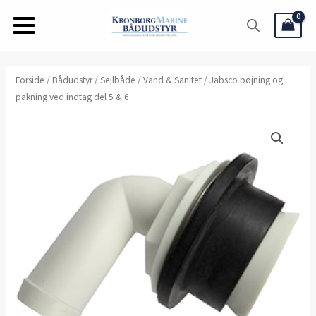
Gå
til
indholdet
Forside
/
Bådudstyr
/
Sejlbåde
/
Vand & Sanitet
/ Jabsco bøjning og
pakning ved indtag del 5 & 6