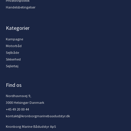
Privatlivspolitik
Handelsbetingelser
Kategorier
Kampagne
Motorbåd
Sejlbåde
Sikkerhed
Sejlertøj
Find os
Nordhavnsvej 9,
3000 Helsingør Danmark
+45 49 20 00 44
kontakt@kronborgmarinebaadudstyr.dk
Kronborg Marine Bådudstyr ApS