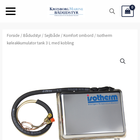
Gå
til
indholdet
Isotherm
Forside
/
Bådudstyr
/
Sejlbåde
/
Komfort ombord
/ Isotherm
køleakkumulator tank 3 L med kobling
køleakkumulator
tank
3
L
med
kobling
antal