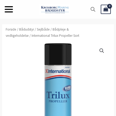
Gå
til
indholdet
International
Forside
/
Bådudstyr
/
Sejlbåde
/
Bådpleje &
vedligeholdelse
/ International Trilux Propeller Sort
Trilux
Propeller
Sort
antal