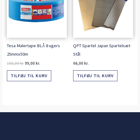
158,00 kr..
99,00 kr..
Tesa Malertape BLÅ 8 ugers
QPT Spartel Japan Spartelsæt
25mmx50m
Stål
158,00
kr.
99,00
kr.
66,00
kr.
TILFØJ TIL KURV
TILFØJ TIL KURV