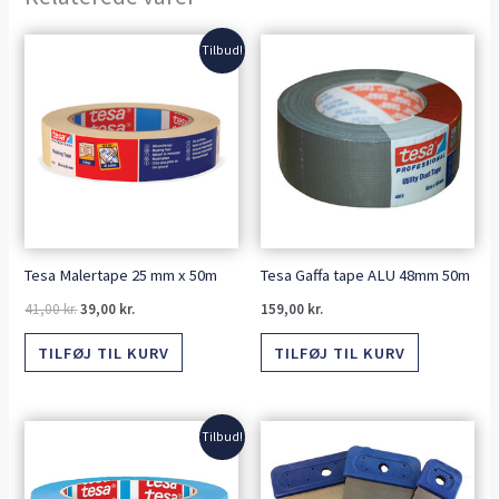
Den
Den
Tilbud!
oprindelige
aktuelle
pris
pris
var:
er:
41,00 kr..
39,00 kr..
Tesa Malertape 25 mm x 50m
Tesa Gaffa tape ALU 48mm 50m
41,00
kr.
39,00
kr.
159,00
kr.
TILFØJ TIL KURV
TILFØJ TIL KURV
Den
Den
Tilbud!
oprindelige
aktuelle
pris
pris
var:
er: