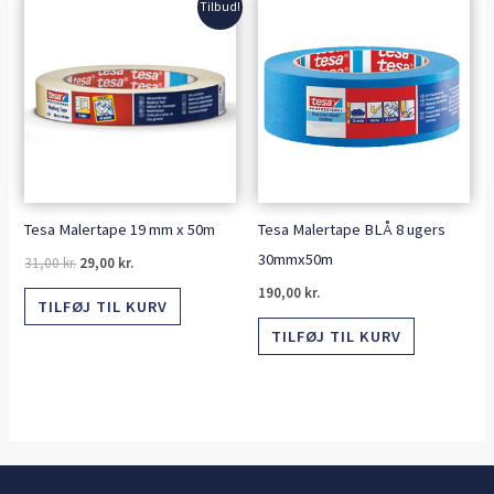
Tilbud!
oprindelige
aktuelle
pris
pris
var:
er:
31,00 kr..
29,00 kr..
Tesa Malertape 19 mm x 50m
Tesa Malertape BLÅ 8 ugers
30mmx50m
31,00
kr.
29,00
kr.
190,00
kr.
TILFØJ TIL KURV
TILFØJ TIL KURV