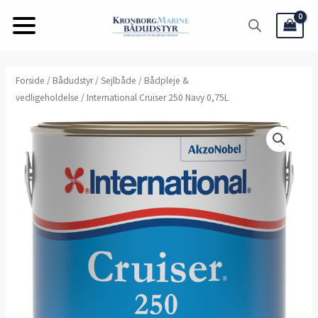
Gå
til
indholdet
International
Forside
/
Bådudstyr
/
Sejlbåde
/
Bådpleje &
vedligeholdelse
/ International Cruiser 250 Navy 0,75L
Cruiser
250
Navy
0,75L
antal