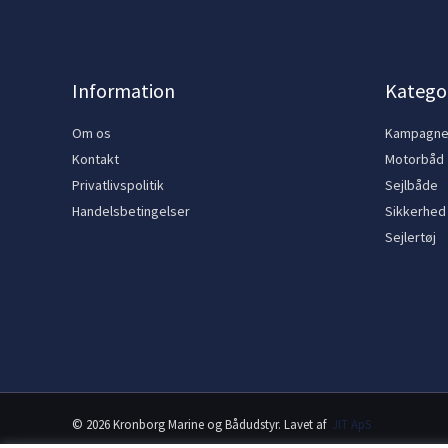
Information
Kategor
Om os
Kampagn
Kontakt
Motorbåd
Privatlivspolitik
Sejlbåde
Handelsbetingelser
Sikkerhed
Sejlertøj
© 2026 Kronborg Marine og Bådudstyr. Lavet af
JIT ApS