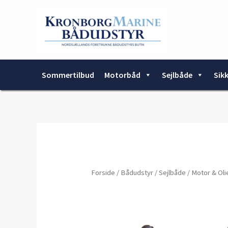
Gå
til
indholdet
Sommertilbud
Motorbåd
Sejlbåde
Sik
Forside
/
Bådudstyr
/
Sejlbåde
/
Motor & Oli