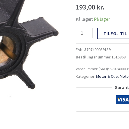
selva
193,00
kr.
antal
På lager:
På lager
TILFØJ TIL
EAN:
5707400039139
Bestillingsnummer:1516363
Varenummer (SKU):
570740003
Kategorier:
Motor & Olie
,
Motor
Garante