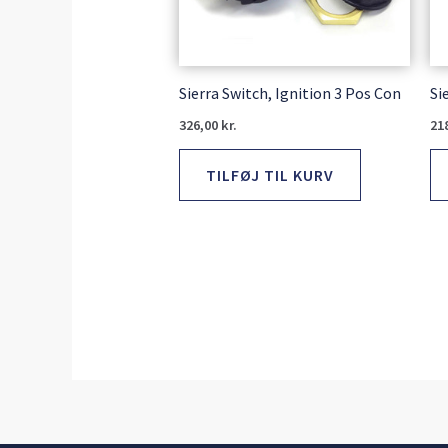
Sierra Switch, Ignition 3 Pos Con
Si
326,00
kr.
21
TILFØJ TIL KURV