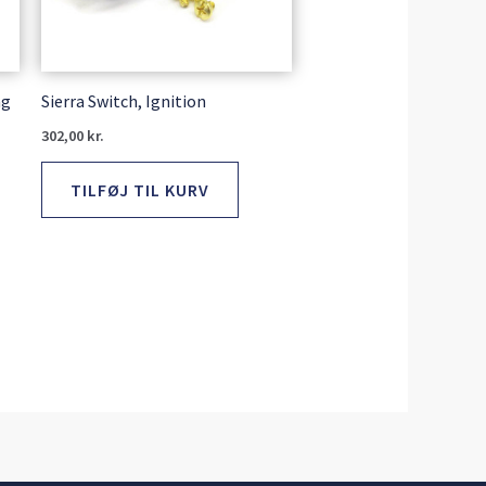
ag
Sierra Switch, Ignition
302,00
kr.
TILFØJ TIL KURV