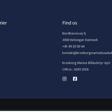
ier
Find os
e
Nordhavnsvej 9,
3000 Helsingør Danmark
+45 49 20 00 44
kontakt@kronborgmarinebaadud
Kronborg Marine Bådudstyr ApS
CVR.nr.: 4289 2556