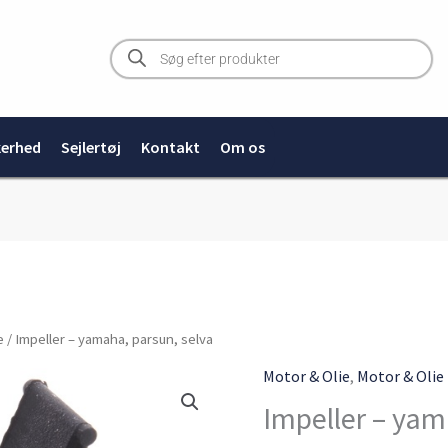
Products
search
kerhed
Sejlertøj
Kontakt
Om os
Impeller
e
/ Impeller – yamaha, parsun, selva
-
Motor & Olie
,
Motor & Olie
yamaha,
Impeller – yam
parsun,