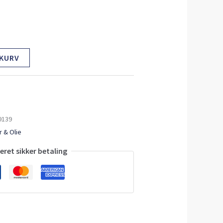
 KURV
9139
 & Olie
ret sikker betaling