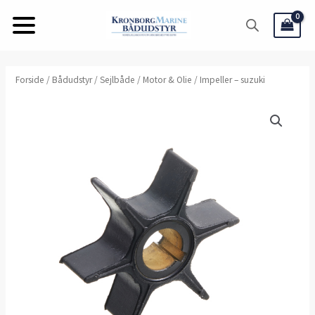
Gå
til
indholdet
Impeller
Forside
/
Bådudstyr
/
Sejlbåde
/
Motor & Olie
/ Impeller – suzuki
-
suzuki
antal