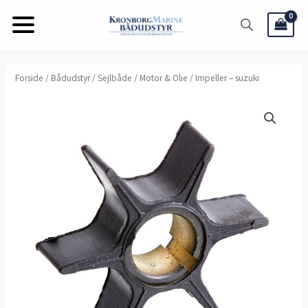
Gå
til
indholdet
Forside
/
Bådudstyr
/
Sejlbåde
/
Motor & Olie
/ Impeller – suzuki