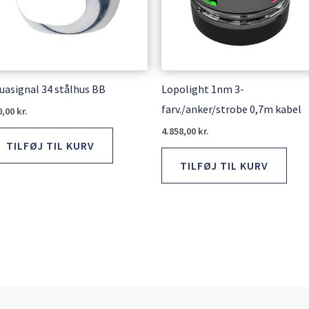
uasignal 34 stålhus BB
Lopolight 1nm 3-
farv./anker/strobe 0,7m kabel
0,00
kr.
4.858,00
kr.
TILFØJ TIL KURV
TILFØJ TIL KURV