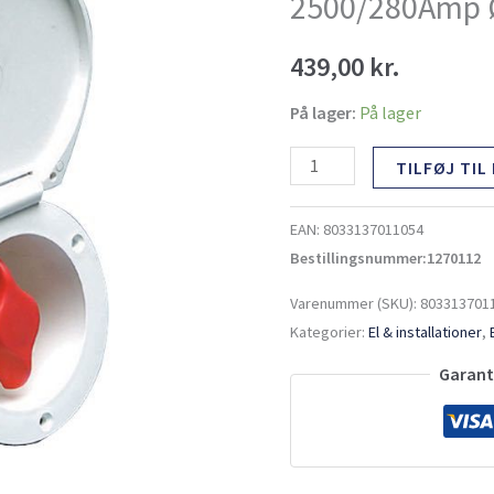
2500/280Amp
Ø105mm
antal
439,00
kr.
På lager:
På lager
TILFØJ TIL
EAN:
8033137011054
Bestillingsnummer:1270112
Varenummer (SKU):
803313701
Kategorier:
El & installationer
,
Garante