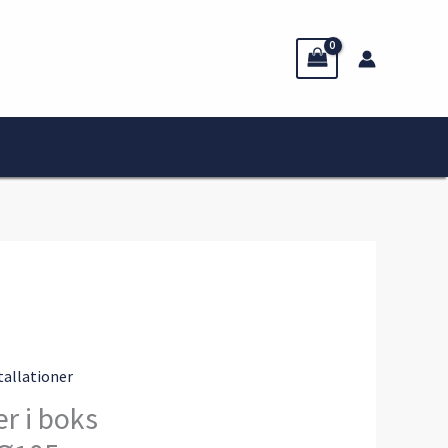
stallationer
r i boks