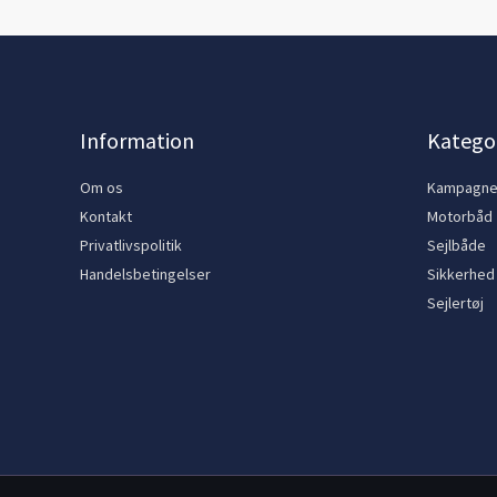
Information
Kategor
Om os
Kampagn
Kontakt
Motorbåd
Privatlivspolitik
Sejlbåde
Handelsbetingelser
Sikkerhed
Sejlertøj