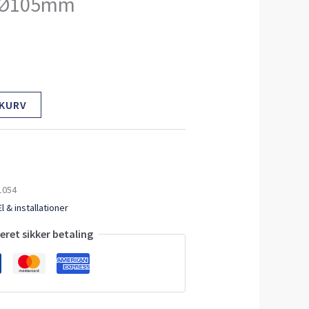
 Ø105mm
 KURV
1054
El & installationer
ret sikker betaling