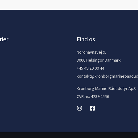
ier
Find os
e
Nordhavnsvej 9,
3000 Helsingør Danmark
+45 49 20 00 44
kontakt@kronborgmarinebaadud
Kronborg Marine Bådudstyr ApS
CVR.nr.: 4289 2556