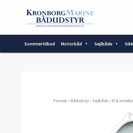
Gå
til
indholdet
Sommertilbud
Motorbåd
Sejlbåde
Sik
Forside
/
Bådudstyr
/
Sejlbåde
/
El & install