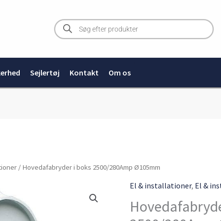
Products
search
kerhed
Sejlertøj
Kontakt
Om os
Hovedafabryder
ationer
/ Hovedafabryder i boks 2500/280Amp Ø105mm
i
El & installationer
,
El & in
boks
Hovedafabryde
2500/280Amp