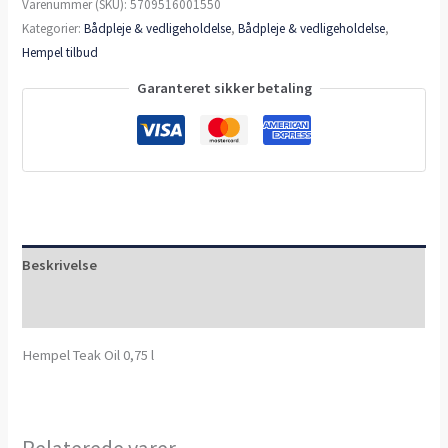
Varenummer (SKU):
5709516001550
Kategorier:
Bådpleje & vedligeholdelse
,
Bådpleje & vedligeholdelse
,
Hempel tilbud
Garanteret sikker betaling
Beskrivelse
Anmeldelser (0)
Hempel Teak Oil 0,75 l
Relaterede varer