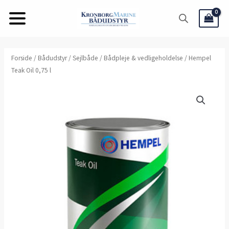
Gå
til
indholdet
Hempel
Forside
/
Bådudstyr
/
Sejlbåde
/
Bådpleje & vedligeholdelse
/ Hempel
Teak Oil 0,75 l
Teak
Oil
0,75
l
antal