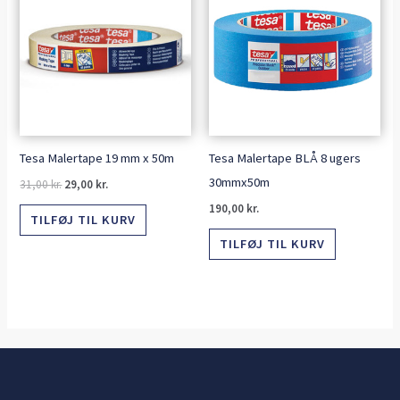
pris
pris
var:
er:
31,00 kr..
29,00 kr..
Tesa Malertape 19 mm x 50m
Tesa Malertape BLÅ 8 ugers
30mmx50m
31,00
kr.
29,00
kr.
190,00
kr.
TILFØJ TIL KURV
TILFØJ TIL KURV