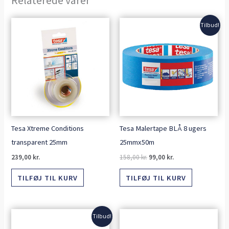
Den
Den
Tilbud!
oprindelige
aktuelle
pris
pris
var:
er:
158,00 kr..
99,00 kr..
Tesa Xtreme Conditions
Tesa Malertape BLÅ 8 ugers
transparent 25mm
25mmx50m
239,00
kr.
158,00
kr.
99,00
kr.
TILFØJ TIL KURV
TILFØJ TIL KURV
Den
Den
Tilbud!
oprindelige
aktuelle