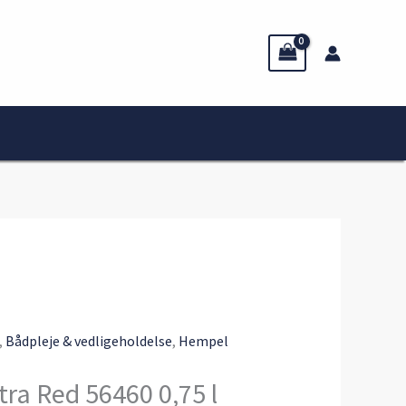
,
Bådpleje & vedligeholdelse
,
Hempel
tra Red 56460 0,75 l