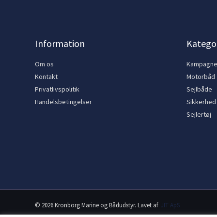
Information
Kategor
Om os
Kampagn
Kontakt
Motorbåd
Privatlivspolitik
Sejlbåde
Handelsbetingelser
Sikkerhed
Sejlertøj
© 2026 Kronborg Marine og Bådudstyr. Lavet af
JIT ApS