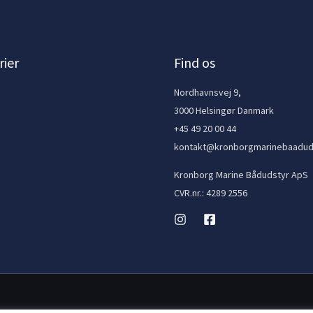
ier
Find os
e
Nordhavnsvej 9,
3000 Helsingør Danmark
+45 49 20 00 44
kontakt@kronborgmarinebaadud
Kronborg Marine Bådudstyr ApS
CVR.nr.: 4289 2556