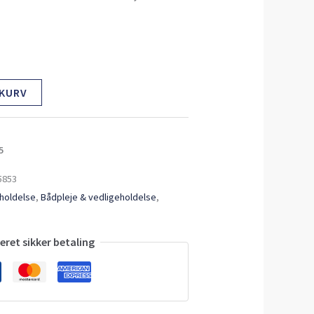
 KURV
5
5853
eholdelse
,
Bådpleje & vedligeholdelse
,
ret sikker betaling