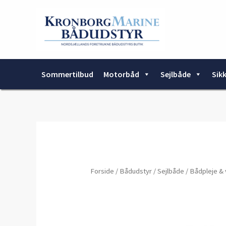
Gå
til
indholdet
Sommertilbud
Motorbåd
Sejlbåde
Sik
Forside
/
Bådudstyr
/
Sejlbåde
/
Bådpleje & 