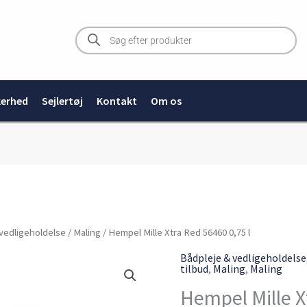
Products
search
kerhed
Sejlertøj
Kontakt
Om os
Hempel
vedligeholdelse
/
Maling
/ Hempel Mille Xtra Red 56460 0,75 l
Mille
Bådpleje & vedligeholdelse
tilbud
,
Maling
,
Maling
Xtra
Hempel Mille X
Red