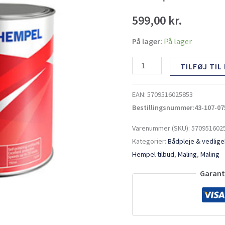
56460
599,00
kr.
0,75
l
På lager:
På lager
antal
TILFØJ TIL
EAN:
5709516025853
Bestillingsnummer:43-107-07
Varenummer (SKU):
570951602
Kategorier:
Bådpleje & vedlig
Hempel tilbud
,
Maling
,
Maling
Garante