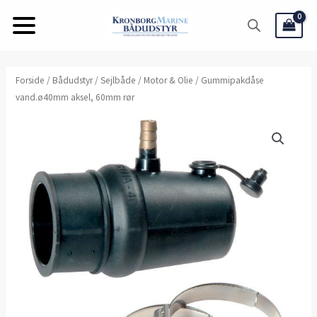
Gå
til
indholdet
Gummipakdåse
Forside
/
Bådudstyr
/
Sejlbåde
/
Motor & Olie
/ Gummipakdåse
vand.ø40mm aksel, 60mm rør
vand.ø40mm
aksel,
60mm
rør
antal