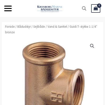
Gå
til
indholdet
Guidi
Forside
/
Bådudstyr
/
Sejlbåde
/
Vand & Sanitet
/ Guidi T- stykke 1 1/4″
bronze
T-
stykke
1
1/4"
bronze
antal