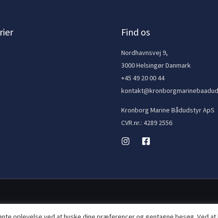
ier
Find os
e
Nordhavnsvej 9,
3000 Helsingør Danmark
+45 49 20 00 44
kontakt@kronborgmarinebaadud
Kronborg Marine Bådudstyr ApS
CVR.nr.: 4289 2556
vante oplevelse ved at huske dine præferencer og gentagne besøg. Ved at 