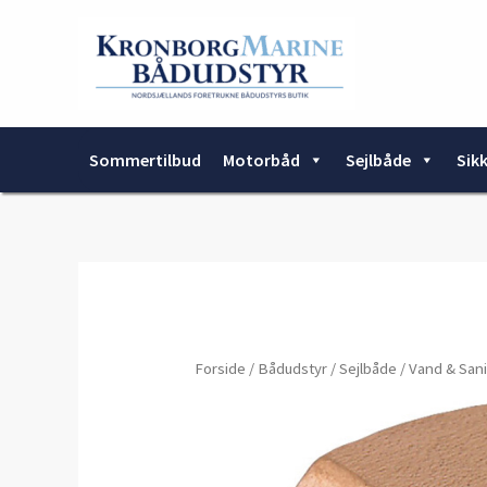
Gå
til
indholdet
Sommertilbud
Motorbåd
Sejlbåde
Sik
Forside
/
Bådudstyr
/
Sejlbåde
/
Vand & Sani