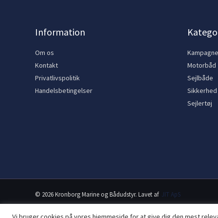
Information
Kategor
Om os
Kampagn
Kontakt
Motorbåd
Privatlivspolitik
Sejlbåde
Handelsbetingelser
Sikkerhed
Sejlertøj
© 2026 Kronborg Marine og Bådudstyr. Lavet af
JIT ApS
Vi bruger cookies på vores hjemmeside for at give dig den mest rele