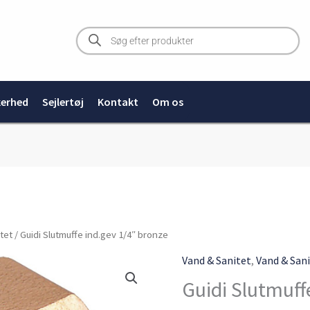
Products
search
kerhed
Sejlertøj
Kontakt
Om os
tet
/ Guidi Slutmuffe ind.gev 1/4″ bronze
Vand & Sanitet
,
Vand & San
Guidi Slutmuff