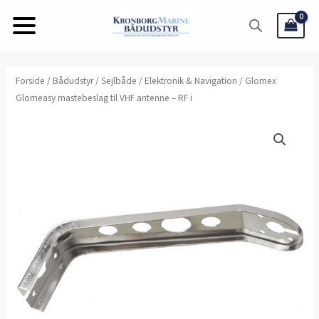
Gå
til
indholdet
Glomex
Forside
/
Bådudstyr
/
Sejlbåde
/
Elektronik & Navigation
/ Glomex
Glomeasy mastebeslag til VHF antenne – RF i
Glomeasy
mastebeslag
til
VHF
antenne
-
RF
i
antal