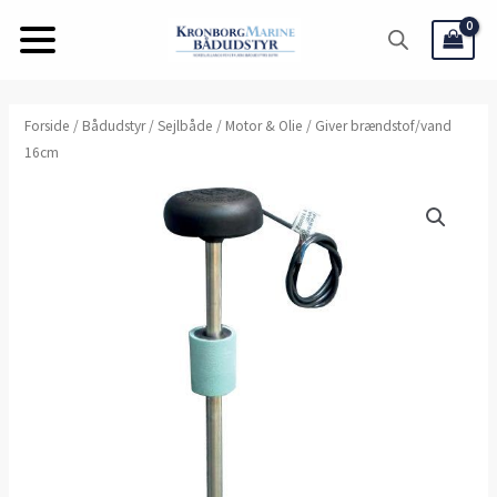
Gå
til
indholdet
Giver
Forside
/
Bådudstyr
/
Sejlbåde
/
Motor & Olie
/ Giver brændstof/vand
16cm
brændstof/vand
16cm
antal