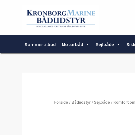
Gå
til
indholdet
Sommertilbud
Motorbåd
Sejlbåde
Sik
Forside
/
Bådudstyr
/
Sejlbåde
/
Komfort o