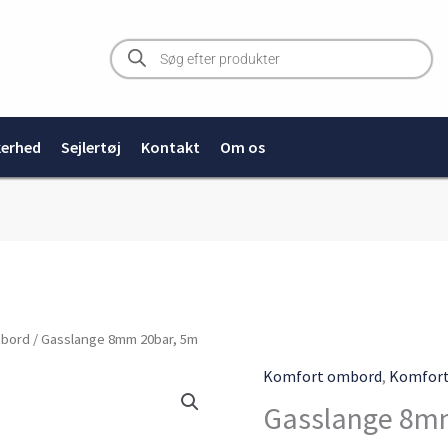
Products
search
kerhed
Sejlertøj
Kontakt
Om os
Gasslange
mbord
/ Gasslange 8mm 20bar, 5m
8mm
Komfort ombord
,
Komfor
20bar,
Gasslange 8m
5m