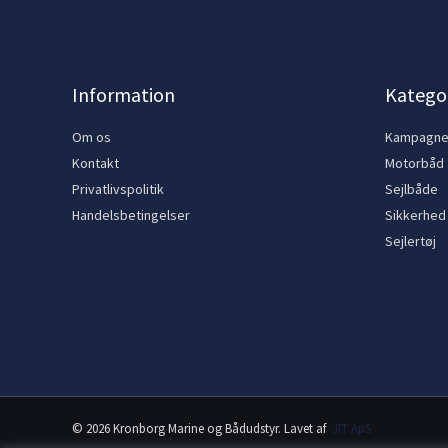
Information
Kategor
Om os
Kampagn
Kontakt
Motorbåd
Privatlivspolitik
Sejlbåde
Handelsbetingelser
Sikkerhed
Sejlertøj
© 2026 Kronborg Marine og Bådudstyr. Lavet af
JIT ApS