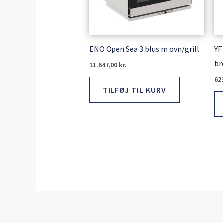
ENO Open Sea 3 blus m ovn/grill
YF
br
11.647,00
kr.
62
TILFØJ TIL KURV