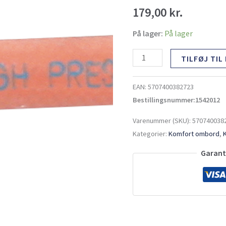
antal
179,00
kr.
På lager:
På lager
TILFØJ TIL
EAN:
5707400382723
Bestillingsnummer:1542012
Varenummer (SKU):
570740038
Kategorier:
Komfort ombord
,
Garante