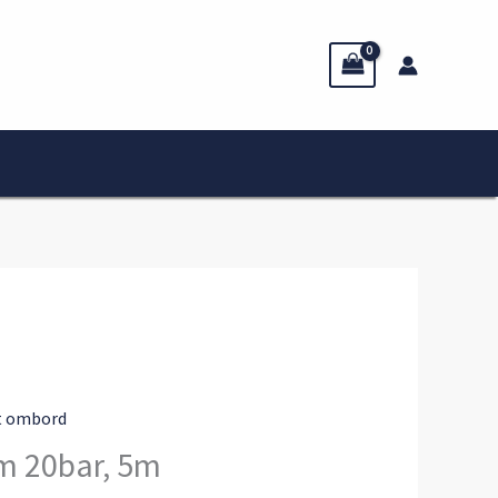
t ombord
m 20bar, 5m