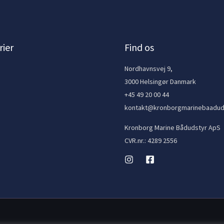
ier
Find os
e
Nordhavnsvej 9,
3000 Helsingør Danmark
+45 49 20 00 44
kontakt@kronborgmarinebaadud
Kronborg Marine Bådudstyr ApS
CVR.nr.: 4289 2556