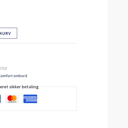
 KURV
2723
Komfort ombord
ret sikker betaling