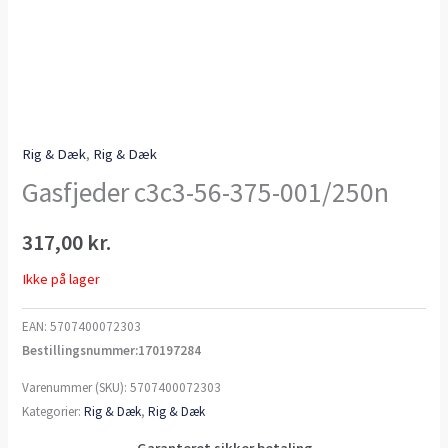
Rig & Dæk
,
Rig & Dæk
Gasfjeder c3c3-56-375-001/250n
317,00
kr.
Ikke på lager
EAN:
5707400072303
Bestillingsnummer:170197284
Varenummer (SKU):
5707400072303
Kategorier:
Rig & Dæk
,
Rig & Dæk
Garanteret sikker betaling