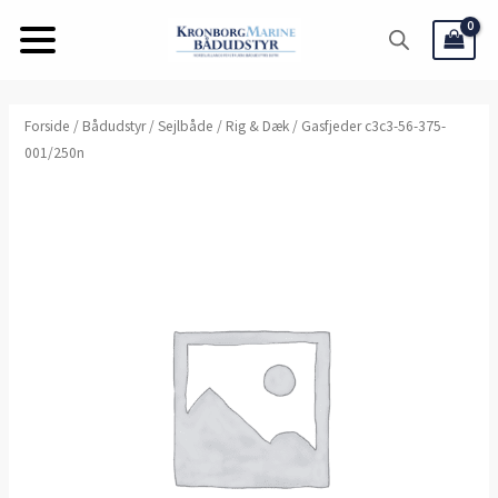
Gå
til
indholdet
Forside
/
Bådudstyr
/
Sejlbåde
/
Rig & Dæk
/ Gasfjeder c3c3-56-375-
001/250n