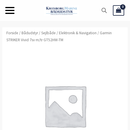
Gå
til
indholdet
Forside
/
Bådudstyr
/
Sejlbåde
/
Elektronik & Navigation
/ Garmin
STRIKER Vivid 7sv m/tr GT52HW-TM