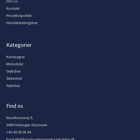
Om os
Kontakt
Privatlivspolitik
Handelsbetingelser
Kategorier
Kampagne
Motorbåd
Sejlbåde
Sikkerhed
Sejlertøj
Find os
Nordhavnsvej 9,
3000 Helsingør Danmark
+45 49 20 00 44
kontakt@kronborgmarinebaadudstyr.dk