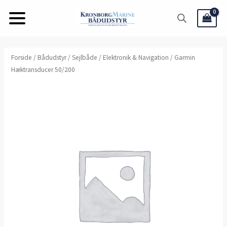
Gå
til
indholdet
Forside
/
Bådudstyr
/
Sejlbåde
/
Elektronik & Navigation
/ Garmin
Hæktransducer 50/200