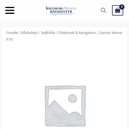
Gå
til
indholdet
Forside
/
Bådudstyr
/
Sejlbåde
/
Elektronik & Navigation
/ Garmin Airmar
P79