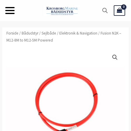
Gå
til
indholdet
Forside
/
Bådudstyr
/
Sejlbåde
/
Elektronik & Navigation
/ Fusion N2K –
M12-8M to M12-5M Powered