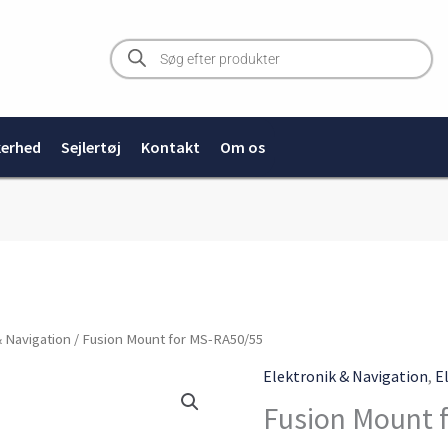
Products
search
kerhed
Sejlertøj
Kontakt
Om os
Fusion
& Navigation
/ Fusion Mount for MS-RA50/55
Mount
Elektronik & Navigation
,
E
for
Fusion Mount 
MS-