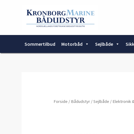
Gå
til
indholdet
Sommertilbud
Motorbåd
Sejlbåde
Sik
Forside
/
Bådudstyr
/
Sejlbåde
/
Elektronik 