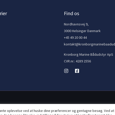
ier
Find os
e
Nordhavnsvej 9,
3000 Helsingør Danmark
+45 49 20 00 44
kontakt@kronborgmarinebaadud
Kronborg Marine Bådudstyr ApS
CVR.nr.: 4289 2556
vante oplevelse ved at huske dine præferencer og gentagne besøg. Ved at 