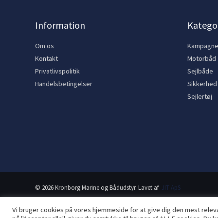
Information
Kategor
Om os
Kampagn
Kontakt
Motorbåd
Privatlivspolitik
Sejlbåde
Handelsbetingelser
Sikkerhed
Sejlertøj
© 2026 Kronborg Marine og Bådudstyr. Lavet af
JIT ApS
Vi bruger cookies på vores hjemmeside for at give dig den mest rele