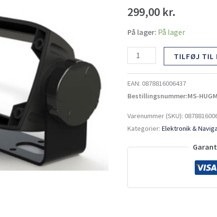
RA50/55
299,00
kr.
antal
På lager:
På lager
TILFØJ TIL
EAN:
0878816006437
Bestillingsnummer:MS-HUG
Varenummer (SKU):
087881600
Kategorier:
Elektronik & Navig
Garante