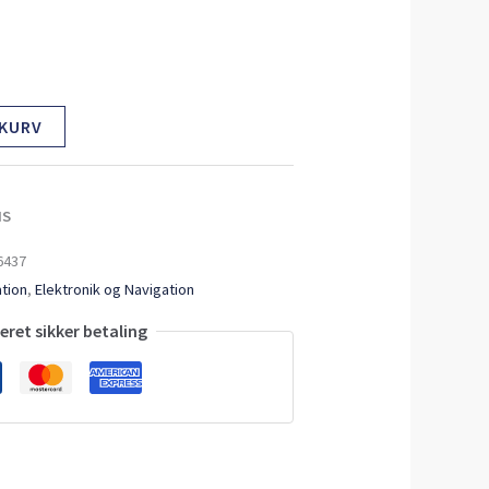
 KURV
MS
6437
ation
,
Elektronik og Navigation
ret sikker betaling