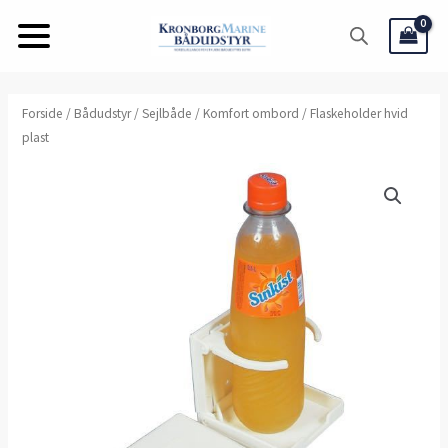
Gå
til
indholdet
Forside
/
Bådudstyr
/
Sejlbåde
/
Komfort ombord
/ Flaskeholder hvid
plast