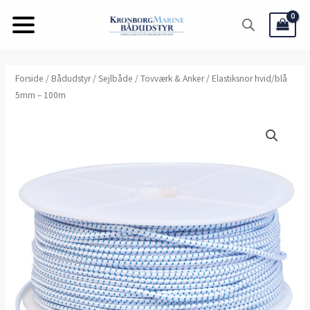
Gå
til
indholdet
Elastiksnor
Forside
/
Bådudstyr
/
Sejlbåde
/
Tovværk & Anker
/ Elastiksnor hvid/blå
5mm – 100m
hvid/blå
5mm
-
100m
antal