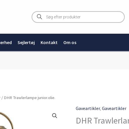
Products
search
kerhed
Sejlertøj
Kontakt
Om os
DHR
r
/ DHR Trawlerlampe junior.olie.
Trawlerlampe
Gaveartikler
,
Gaveartikler
junior.olie.
DHR Trawlerlam
antal