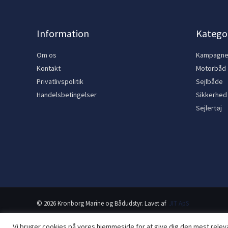
Information
Kategor
Om os
Kampagn
Kontakt
Motorbåd
Privatlivspolitik
Sejlbåde
Handelsbetingelser
Sikkerhed
Sejlertøj
© 2026 Kronborg Marine og Bådudstyr. Lavet af
JIT ApS
Vi bruger cookies på vores hjemmeside for at give dig den mest rele