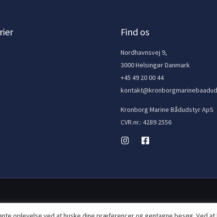
ier
Find os
e
Nordhavnsvej 9,
3000 Helsingør Danmark
+45 49 20 00 44
kontakt@kronborgmarinebaadud
Kronborg Marine Bådudstyr ApS
CVR.nr.: 4289 2556
vante oplevelse ved at huske dine præferencer og gentagne besøg. Ved at 