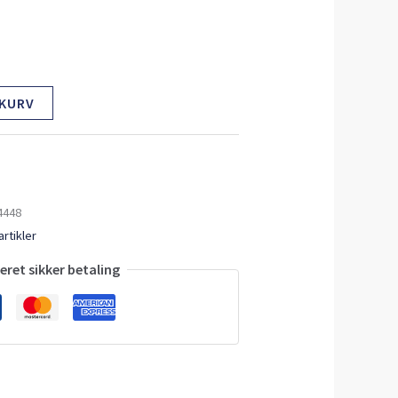
 KURV
4448
rtikler
ret sikker betaling