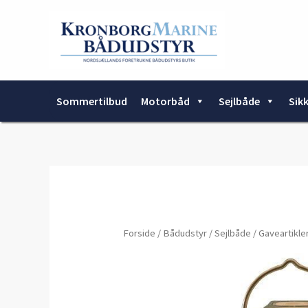
Gå
til
indholdet
Sommertilbud
Motorbåd
Sejlbåde
Sik
Forside
/
Bådudstyr
/
Sejlbåde
/
Gaveartikle