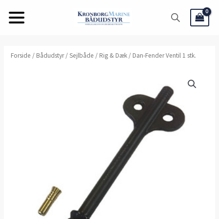
Gå
til
indholdet
Dan-
Forside
/
Bådudstyr
/
Sejlbåde
/
Rig & Dæk
/ Dan-Fender Ventil 1 stk.
Fender
Ventil
1
stk.
antal