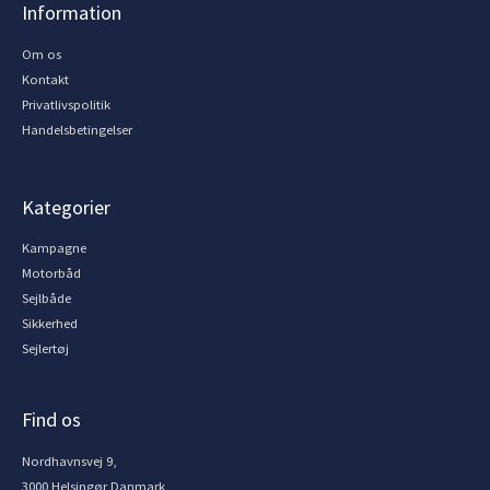
Information
Om os
Kontakt
Privatlivspolitik
Handelsbetingelser
Kategorier
Kampagne
Motorbåd
Sejlbåde
Sikkerhed
Sejlertøj
Find os
Nordhavnsvej 9,
3000 Helsingør Danmark