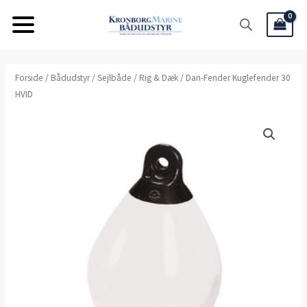
Gå
til
indholdet
Dan-
Forside
/
Bådudstyr
/
Sejlbåde
/
Rig & Dæk
/ Dan-Fender Kuglefender 30
HVID
Fender
Kuglefender
30
HVID
antal