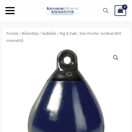
Gå
til
indholdet
Dan-
Forside
/
Bådudstyr
/
Sejlbåde
/
Rig & Dæk
/ Dan-Fender Jordbær B50
marineblå
Fender
Jordbær
B50
marineblå
antal