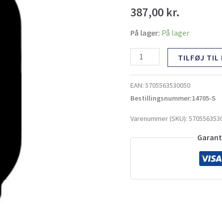
antal
387,00
kr.
På lager:
På lager
TILFØJ TIL
EAN:
5705563530050
Bestillingsnummer:14705-S
Varenummer (SKU):
570556353
Garante