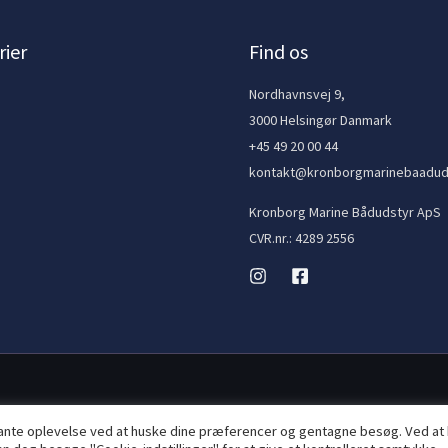
ier
Find os
e
Nordhavnsvej 9,
3000 Helsingør Danmark
+45 49 20 00 44
kontakt@kronborgmarinebaadud
Kronborg Marine Bådudstyr ApS
CVR.nr.: 4289 2556
vante oplevelse ved at huske dine præferencer og gentagne besøg. Ved at 