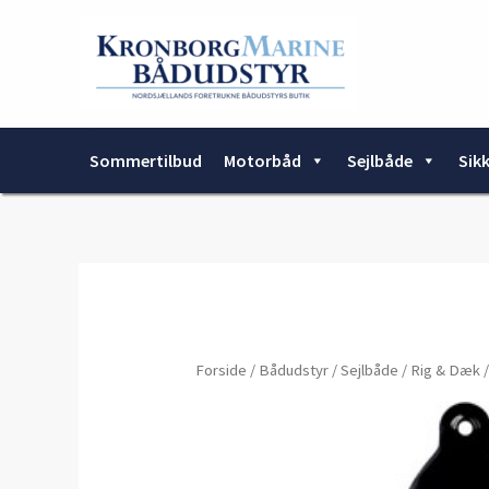
Gå
til
indholdet
Sommertilbud
Motorbåd
Sejlbåde
Sik
Forside
/
Bådudstyr
/
Sejlbåde
/
Rig & Dæk
/