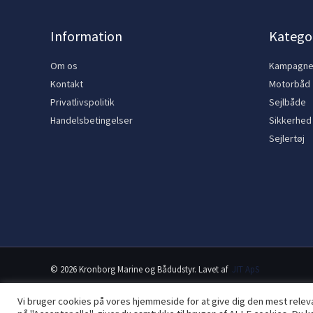
Information
Kategor
Om os
Kampagn
Kontakt
Motorbåd
Privatlivspolitik
Sejlbåde
Handelsbetingelser
Sikkerhed
Sejlertøj
© 2026 Kronborg Marine og Bådudstyr. Lavet af
JIT ApS
Vi bruger cookies på vores hjemmeside for at give dig den mest rele