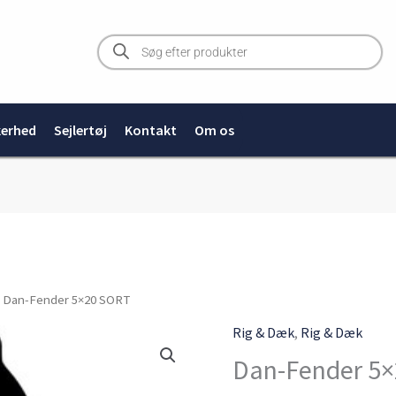
Products
search
kerhed
Sejlertøj
Kontakt
Om os
Dan-
 Dan-Fender 5×20 SORT
Fender
Rig & Dæk
,
Rig & Dæk
5x20
Dan-Fender 5
SORT