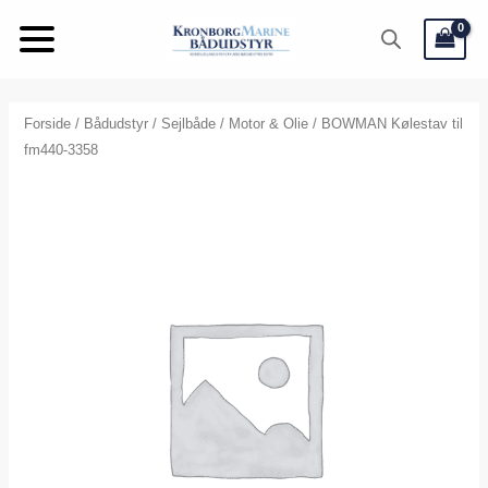
Gå
til
indholdet
Forside
/
Bådudstyr
/
Sejlbåde
/
Motor & Olie
/ BOWMAN Kølestav til
fm440-3358