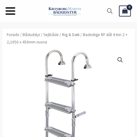
Gå
til
indholdet
Badestige
Forside
/
Bådudstyr
/
Sejlbåde
/
Rig & Dæk
/ Badestige RF stål 4 trin 2 +
2,1050 x 450mm nuova
RF
stål
4
trin
2
+
2,1050
x
450mm
nuova
antal