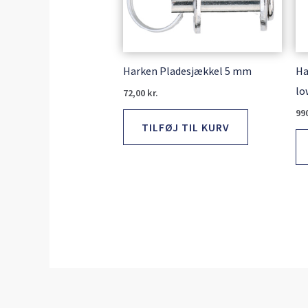
Harken Pladesjækkel 5 mm
Ha
lo
72,00
kr.
99
TILFØJ TIL KURV