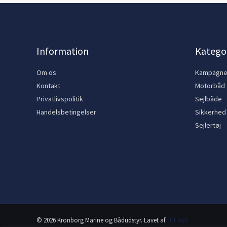
Information
Kategor
Om os
Kampagn
Kontakt
Motorbåd
Privatlivspolitik
Sejlbåde
Handelsbetingelser
Sikkerhed
Sejlertøj
© 2026 Kronborg Marine og Bådudstyr. Lavet af
JIT ApS