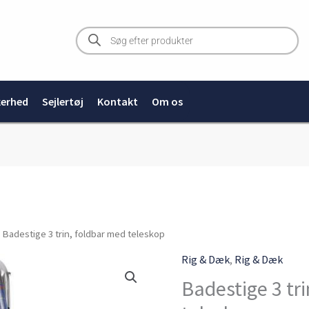
Products
search
kerhed
Sejlertøj
Kontakt
Om os
Badestige
 Badestige 3 trin, foldbar med teleskop
3
Rig & Dæk
,
Rig & Dæk
trin,
Badestige 3 tr
foldbar