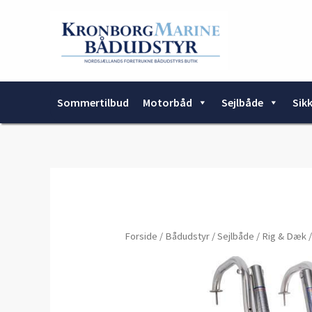
Gå
til
indholdet
Sommertilbud
Motorbåd
Sejlbåde
Sik
Forside
/
Bådudstyr
/
Sejlbåde
/
Rig & Dæk
/