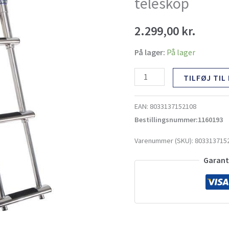
teleskop
med
teleskop
2.299,00
kr.
antal
På lager:
På lager
TILFØJ TIL
EAN:
8033137152108
Bestillingsnummer:1160193
Varenummer (SKU):
803313715
Garante