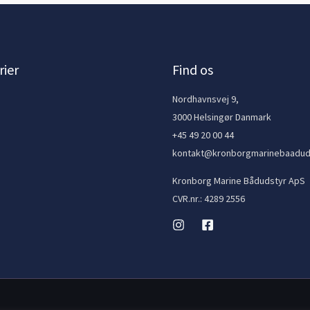
ier
Find os
e
Nordhavnsvej 9,
3000 Helsingør Danmark
+45 49 20 00 44
kontakt@kronborgmarinebaadud
Kronborg Marine Bådudstyr ApS
CVR.nr.: 4289 2556