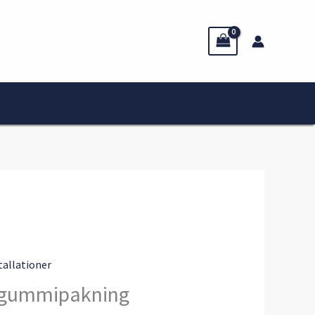
stallationer
 gummipakning