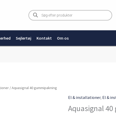
Products
search
kerhed
Sejlertøj
Kontakt
Om os
ationer
/ Aquasignal 40 gummipakning
El & installationer
,
El & in
Aquasignal 40