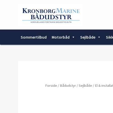
Gå
til
indholdet
Sommertilbud
Motorbåd
Sejlbåde
Sik
Forside
/
Bådudstyr
/
Sejlbåde
/
El & install