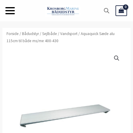
Gå
til
indholdet
Aquaquick
Forside
/
Bådudstyr
/
Sejlbåde
/
Vandsport
/ Aquaquick Sæde alu
115cm til både ms/me 400-430
Sæde
alu
115cm
til
både
ms/me
400-
430
antal