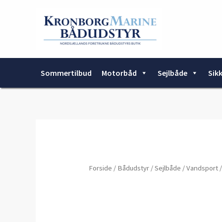
Gå
til
indholdet
Sommertilbud
Motorbåd
Sejlbåde
Sik
Forside
/
Bådudstyr
/
Sejlbåde
/
Vandsport
/