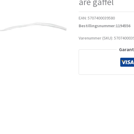
åre gaffel
EAN:
5707400039580
Bestillingsnummer:1194556
Varenummer (SKU):
570740003
Garante