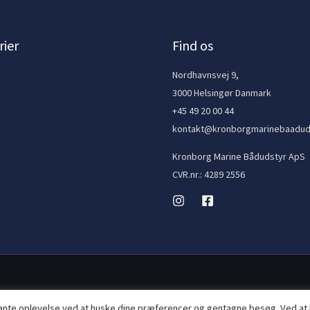
ier
Find os
e
Nordhavnsvej 9,
3000 Helsingør Danmark
+45 49 20 00 44
kontakt@kronborgmarinebaadud
Kronborg Marine Bådudstyr ApS
CVR.nr.: 4289 2556
vante oplevelse ved at huske dine præferencer og gentagne besøg. Ved at 