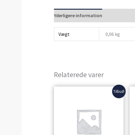
Yderligere information
Anmeldelser 
Vægt
0,06 kg
Relaterede varer
Den
Den
Tilbud!
oprindelige
aktuelle
pris
pris
var:
er:
11,00 kr..
9,00 kr..