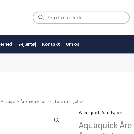
Products
search
kerhed
Sejlertøj
Kontakt
Om os
 Aquaquick Åre møtrik for lås af åre i åre gaffel
Vandsport
,
Vandsport
Aquaquick Åre m