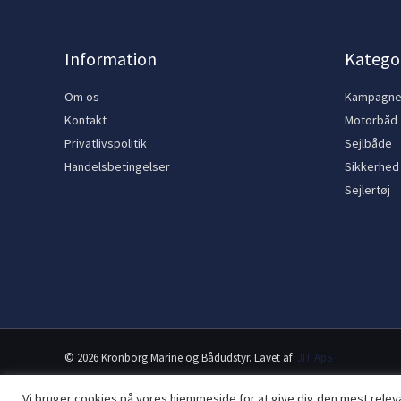
Information
Kategor
Om os
Kampagn
Kontakt
Motorbåd
Privatlivspolitik
Sejlbåde
Handelsbetingelser
Sikkerhed
Sejlertøj
© 2026 Kronborg Marine og Bådudstyr. Lavet af
JIT ApS
Vi bruger cookies på vores hjemmeside for at give dig den mest rele