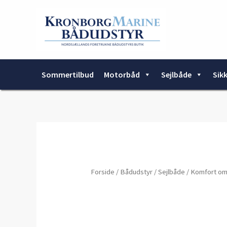
Gå
til
indholdet
Sommertilbud
Motorbåd
Sejlbåde
Sik
Forside
/
Bådudstyr
/
Sejlbåde
/
Komfort o