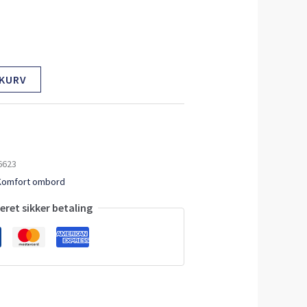
 KURV
6623
Komfort ombord
ret sikker betaling