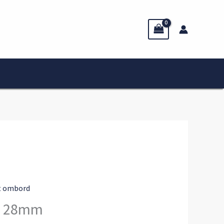
t ombord
ds 28mm