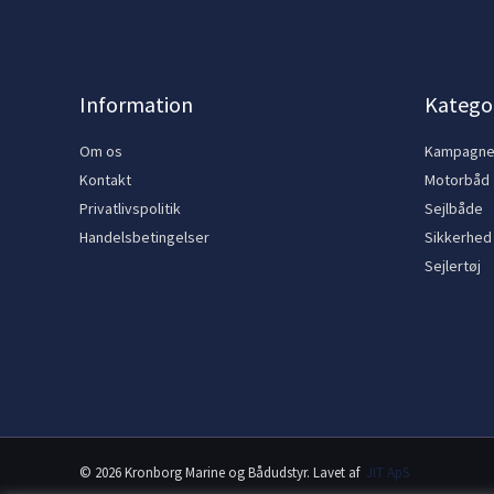
Information
Kategor
Om os
Kampagn
Kontakt
Motorbåd
Privatlivspolitik
Sejlbåde
Handelsbetingelser
Sikkerhed
Sejlertøj
© 2026 Kronborg Marine og Bådudstyr. Lavet af
JIT ApS