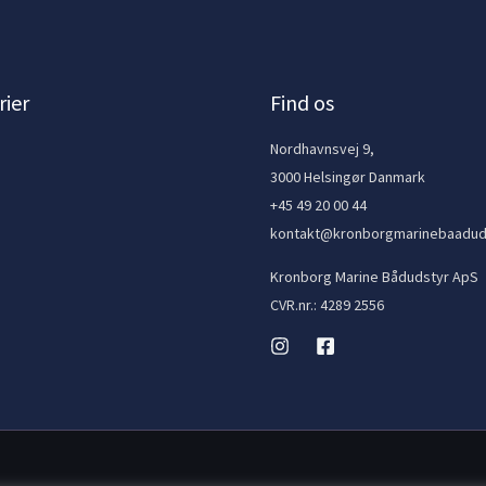
ier
Find os
e
Nordhavnsvej 9,
3000 Helsingør Danmark
+45 49 20 00 44
kontakt@kronborgmarinebaadud
Kronborg Marine Bådudstyr ApS
CVR.nr.: 4289 2556