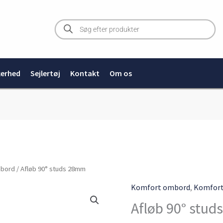
Products
search
kerhed
Sejlertøj
Kontakt
Om os
Afløb
mbord
/ Afløb 90° studs 28mm
90°
Komfort ombord
,
Komfor
studs
Afløb 90° stu
28mm