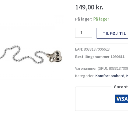
antal
149,00
kr.
På lager:
På lager
TILFØJ TIL
EAN:
8033137006623
Bestillingsnummer:1090611
Varenummer (SKU):
803313700
Kategorier:
Komfort ombord
,
Garante