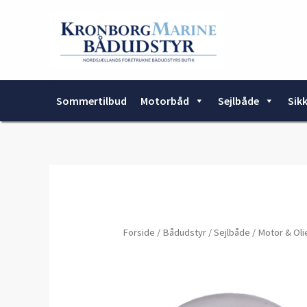
Gå
til
indholdet
Sommertilbud
Motorbåd
Sejlbåde
Sik
Forside
/
Bådudstyr
/
Sejlbåde
/
Motor & Oli