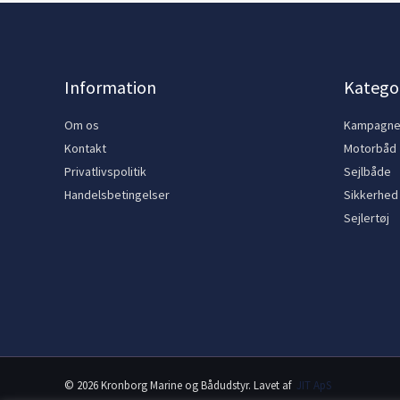
Information
Kategor
Om os
Kampagn
Kontakt
Motorbåd
Privatlivspolitik
Sejlbåde
Handelsbetingelser
Sikkerhed
Sejlertøj
© 2026 Kronborg Marine og Bådudstyr. Lavet af
JIT ApS