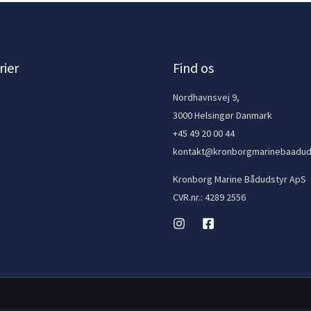
ier
Find os
e
Nordhavnsvej 9,
3000 Helsingør Danmark
+45 49 20 00 44
kontakt@kronborgmarinebaadud
Kronborg Marine Bådudstyr ApS
CVR.nr.: 4289 2556