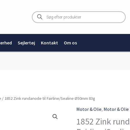
Products
search
kerhed
Sejlertøj
Kontakt
Om os
1852
e
/ 1852 Zink rundanode til Fairline/Sealine Ø50mm 83g
Zink
Motor & Olie
,
Motor & Olie
rundanode
1852 Zink rund
til