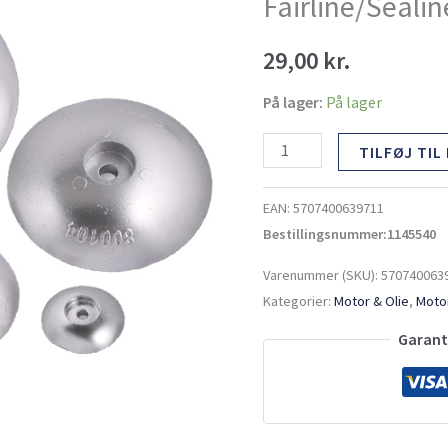
Fairline/Seal
Fairline/Sealine
Ø50mm
29,00
kr.
83g
antal
På lager:
På lager
TILFØJ TIL
EAN:
5707400639711
Bestillingsnummer:1145540
Varenummer (SKU):
570740063
Kategorier:
Motor & Olie
,
Motor
Garante