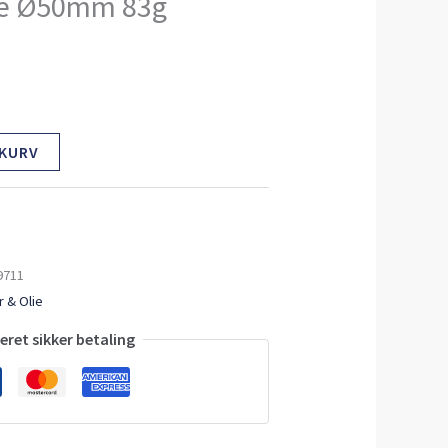
ine Ø50mm 83g
 KURV
9711
 & Olie
ret sikker betaling